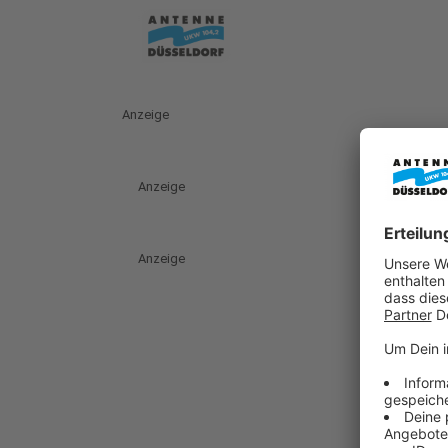
Anzeige
Anzeige
Anzeige