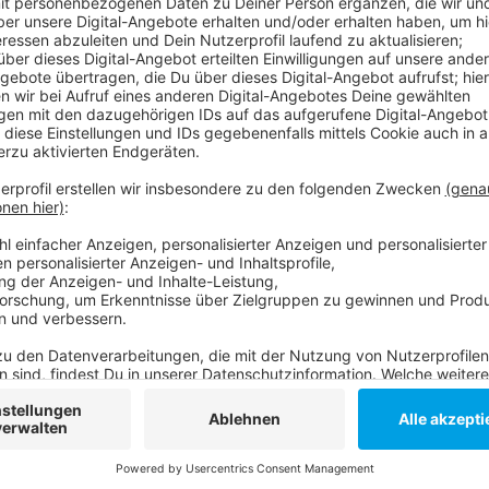
Veröffentlicht:
Mittwoch, 01.07.2020 12:24
Anzeige
Düsseldorf hatte den Zuschlag für die Spiele Anfan
Verschiebung ist jetzt die Corona-Pandemie. Sie verh
diesem Jahr wie geplant in Den Haag stattfinden kön
Wettkämpfe jetzt jeweils um ein Jahr. Die Spiele st
Harry. Ihr Zentrum in Düsseldorf wird die Arena in St
Anzeige