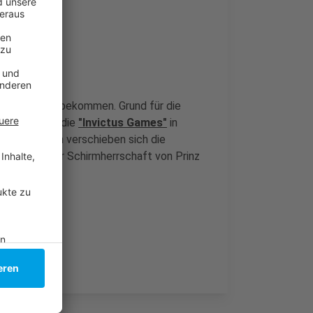
g des Jahres bekommen. Grund für die
indert, dass die
"Invictus Games"
in
nen. Dadurch verschieben sich die
ehen unter der Schirmherrschaft von Prinz
ockum sein.