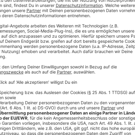
Anzeige
Das soziale Engagement der Toten Hosen
Anzeige
Der Einsatz für Menschen in Armut und schwierigen s
vielen Jahren am Herzen. Sie engagieren sich in der 
wie in der Obdachlosenhilfe. Als Reaktion auf das sc
am 6. Februar 2023 haben die Toten Hosen innerhalb
für die Opfer dieser Katastrophe auf die Beine gestel
Anzeige
Weitere Infos und Links zum Thema:
Anzeige