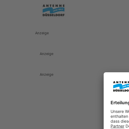
Anzeige
Anzeige
Anzeige