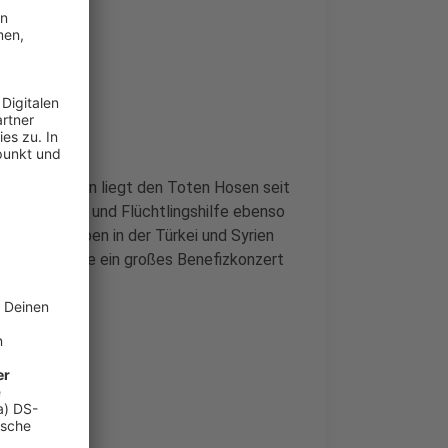
ozialen Lagen liegt den Toten Hosen seit
Entwicklungs- und Flüchtlingshilfe ebenso
hwere Erdbeben in der Türkei und Syrien
 weniger Tage ein großes Benefizkonzert
lt.