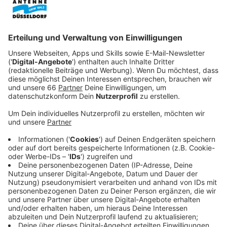
Veröffentlicht:
Samstag, 31.12.2022 14:57
Anzeige
Als Vampir kann er über beides berichten: Als
Bordellbesitzer in New Orleans lernt er 1910 den
charmanten und geheimnisvollen Lestat de Lioncourt
(Sam Reid) kennen. Wie sich schnell rausstellt, ist
Lioncourt ein Vampir und Louis bereit, sich in einen
Blutsauger zu verwandeln. Sein Leben wird Louis
fortan mit seinem Mörder, Mentor und Liebhaber
bestreiten. Als Lestat schließlich auch die junge
Claudia (Bailey Bass) in eine Vampirin verwandelt,
entwickelt sich eine blutige Dreiecksbeziehung.
Streaming-Dienst: Sky