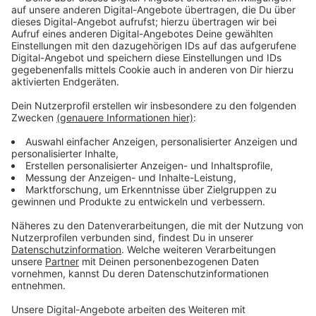
Anzeige
Wir benötigen Ihre
Zustimmung, um den YouTube
Video-Service zu laden!
Wir verwenden einen Service eines
Drittanbieters, um Videoinhalte
einzubetten. Dieser Service kann
Daten zu Ihren Aktivitäten
sammeln. Bitte lesen Sie die
Details durch und stimmen Sie der
Nutzung des Service zu, um dieses
Video anzusehen.
Mehr Informationen
Können Vampire ein halbwegs normales Leben mit
einer Familie führen? Vampir Louis will seine
Akzeptieren