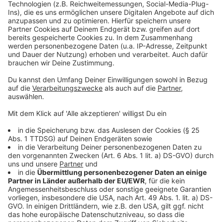
Lebensgeschichte erzählen und eine Antwort auf
powered by
Usercentrics Consent
diese Frage geben.
Management Platform
Anzeige
©
Copyright: Sky / WOW
Nach dem Biss seines Liebhabers ist Louis' Verlangen
nach Blut immer größer.
Anzeige
©
Copyright: Sky / WOW
Ein Interview mit einem Vampir. Das bekommt man als
Reporter auch nur einmal.
Anzeige