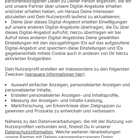
Neuheiten würden den Fans bei der größten
Publikumsmesse für Brettspiele bei deren 40.
Geburtstag zum Testen vorgestellt.
Anzeige
Immer mehr spielen Brettspiele
Anzeige
Der Spielemarkt hat sich nach Angaben aus der
Branche auch in diesem Jahr wieder positiv entwickelt.
Von Januar bis August 2023 sei der Umsatz für
Gesellschafts-, Brett- und Kartenspiele sowie Puzzles
erneut geklettert, hieß es beim Verband Spieleverlage.
Für das Gesamtjahr werde ein Zuwachs um etwa zehn
Prozent auf 770 bis 780 Millionen Euro erwartet,
sagte Verbandschef Hermann Hutter.