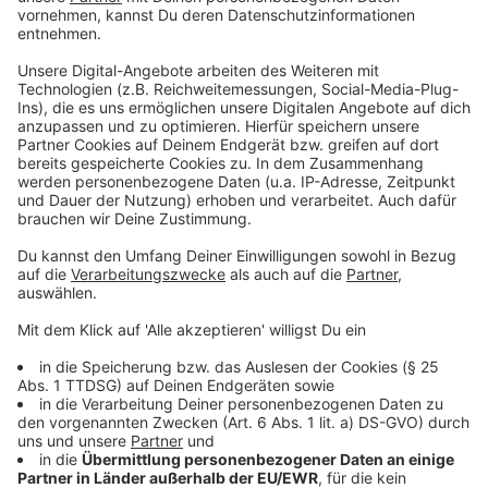
Anzeige
Das generationsübergreifende Spiele-Angebot hat
sich laut Verband in den vergangenen Jahren als ein
Anker für viele Menschen nicht nur in Krisenzeiten
erwiesen. Angesichts von Klimakrise, Inflation oder
Unsicherheiten infolge des Ukraine-Kriegs sei in einigen
Bereichen eine Kaufzurückhaltung beim Verbraucher
spürbar - gegenteilig laufe es hingegen bei den
analogen Spielen. Das gemeinsame Spielen sei vielen
Menschen wichtig auch für Gemeinschaftsgefühl und
Wohlbefinden.
Anzeige
"Mysterium Kids" und "Planet Unknown" zu