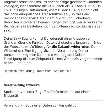
Spielen des Jahres ausgezeichnet
Anzeige
Einen Tag vor Messestart erhielt "Mysterium Kids" als
bestes Kinderspiel den Deutschen Spiele Preis, einen
alljährlich vergebenen Publikumspreis. Als
Erwachsenenspiel wurde "Planet Unknown" zum Sieger
gekürt.
Anzeige
dpa
Anzeige