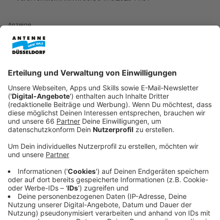
Anzeige
Würfel, Karten, Rätsel- und Strategiespiele: Zur
internationalen Publikumsmesse "Spiel'23" werden 935
Aussteller aus 56 Ländern ihre Neuheiten vorstellen.
Thematisch würden dabei Umwelt und Nachhaltigkeit
großgeschrieben, sagte die Geschäftsführerin der
"Spiel Essen", Carol Rapp.
Anzeige
Die bis Sonntag (08.10.) erwarteten mindestens 180
000 Besucherinnen und Besucher könnten sich auch
etwa zur Rolle von Spielen für Bildung und Schule oder
als Spiegel der Gesellschaft informieren. Rund 1745