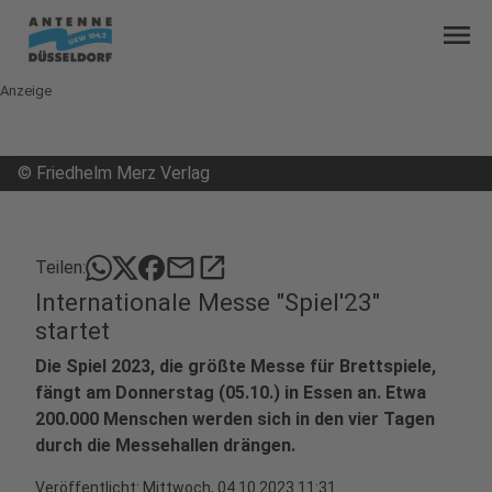
menu
Anzeige
©
Friedhelm Merz Verlag
mail
open_in_new
Teilen:
Internationale Messe "Spiel'23"
startet
Die Spiel 2023, die größte Messe für Brettspiele,
fängt am Donnerstag (05.10.) in Essen an. Etwa
200.000 Menschen werden sich in den vier Tagen
durch die Messehallen drängen.
Veröffentlicht:
Mittwoch, 04.10.2023 11:31