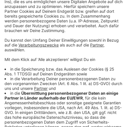
Anzeige
Management Platform
©
Copyright: Disney+
Willi darf seinen Kollegen nicht einweihen. Doch das ist
schwierig.
Anzeige
©
Copyright: Disney+
Willi arbeitet jetzt für Detective Lana Lee.
Anzeige