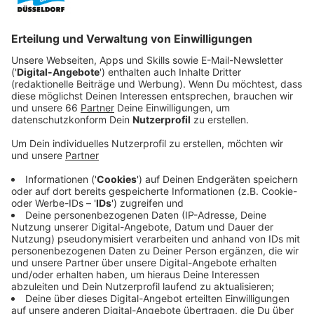
Veröffentlicht:
Sonntag, 24.11.2024 10:22
Anzeige
Willi träumt von einer Hauptrolle. Am besten als „Kung
Fu Guy“. Dann würde er endlich selber im Rampenlicht
stehen. Als er zufällig Zeuge eines realen Verbrechens
wird, bekommt Willi eine ganz neue Chance. Die
Polizistin Detective Lana Lee (Chloe Bennet) heuert
ihn als Informanten an, um eine Verbrechensserie
aufzuklären. Dadurch bekommt er nicht nur eine neue
„Rolle“, sondern auch einen anderen Blick auf sein
Leben und seine Geschichte.
Streaming-Dienst: Disney+
Anzeige