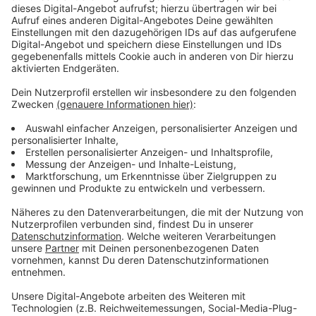
Wir benötigen Ihre
Zustimmung, um den YouTube
Video-Service zu laden!
Wir verwenden einen Service eines
Drittanbieters, um Videoinhalte
einzubetten. Dieser Service kann
Daten zu Ihren Aktivitäten
sammeln. Bitte lesen Sie die
Details durch und stimmen Sie der
Nutzung des Service zu, um dieses
Video anzusehen.
Mehr Informationen
Willi stellt sich nun Fragen über seine Herkunft und die
Geschichte seiner Familie. Und die ist spannender als
Akzeptieren
so manches Drehbuch.
powered by
Usercentrics Consent