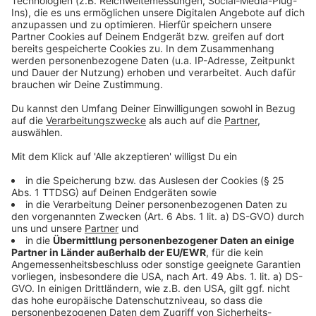
powered by
Usercentrics Consent
auf den Kopf stellt.
Management Platform
Anzeige
©
Copyright: Netflix
Reagan hat ihre ganz eigenen Vorstellungen davon,
wie man die Welt zu führen hat. Damit eckt sie ständig
bei ihren Kollegen an.
Anzeige
©
Copyright: Netflix
Reagan rastet schon mal aus. Alle Mann in Deckung...
Anzeige