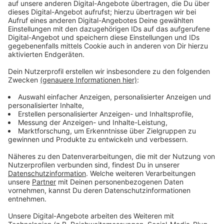
Wir benötigen Ihre
Zustimmung, um den YouTube
Video-Service zu laden!
Wir verwenden einen Service eines
Drittanbieters, um Videoinhalte
einzubetten. Dieser Service kann
Daten zu Ihren Aktivitäten
sammeln. Bitte lesen Sie die
Details durch und stimmen Sie der
Nutzung des Service zu, um dieses
Video anzusehen.
Mehr Informationen
Während Ridley von der Beförderung träumt, eckt sie
bei ihren Kollegen an, weil sie an eine bessere Welt
Akzeptieren
glaubt und mit ihren Wutausbrüchen das gesamte Büro