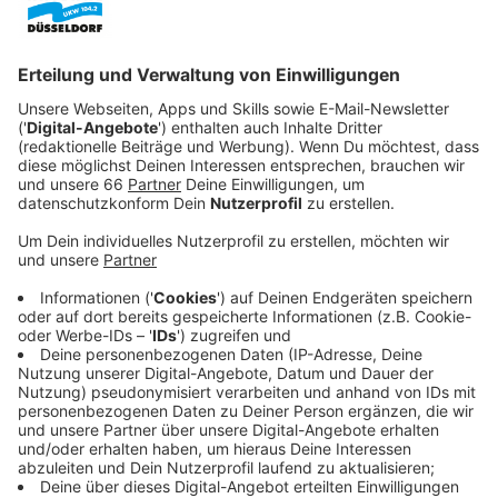
Veröffentlicht:
Sonntag, 17.10.2021 15:26
Anzeige
Mittendrin in den Büros von Cognito Inc. ist die
brilliante Mitarbeiterin Reagan Ridley bemüht, über die
Machenschaften der Illuminati oder die
Echsenmenschen in hohen Machtpositionen das
Mäntelchen des Schweigens auszubreiten. Ridley will
Karriere machen, doch die junge Kollegin steht sich
selbst im Weg. Mit ihren Wutausbrüchen und ihrem
Kontrollzwang treibt sie ihre Kollegen in den Wahnsinn.
Streaming-Dienst: Netflix
Anzeige