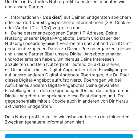
Johannes-Rau Platz, Hauptbahnhof und der
Königsallee kam es daher zeitweise zu
Straßensperrungen und Staus. Auf der Friedrich-Ebert-
Straße demonstrierten zeitgleich Kurdinnen und
Kurden für die Freilassung von Ex-PKK-Führer Öcalan.
Eine zweite Demo gegen die Corona-Politik in
Deutschland startete gestern (9. April 2022) am
Burgplatz.
Anzeige
Anzeige