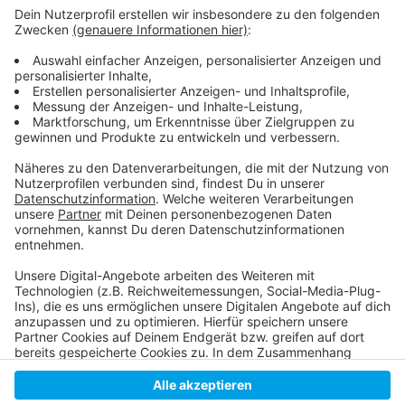
Weitere Infos und Links zum Thema
Anzeige
Das Statement der Initiative "Kaarster gegen
Fluglärm"
Die Initiative übt immer wieder Kritik
Anzeige
Anzeige
Anzeige