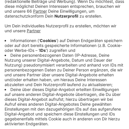
landen dürfen. Laut der Kaarster Initiative sei das
unnötig. Denn: Die Mannschaften könnten nach
Spielende an den Spielorten übernachten.
Veröffentlicht:
Mittwoch, 24.01.2024 11:26
Anzeige
Und für die Fans sollten ohnehin "Sonderzüge das
Mittel der Wahl" sein. Für die temporäre Aussetzung
hatte sich das Bundesverkehrsministerium
entschieden. Auch das sei verwunderlich, heißt es von
der Kaarster Initiative. Eigentlich werde das auf
Landesebene entschieden.
Anzeige