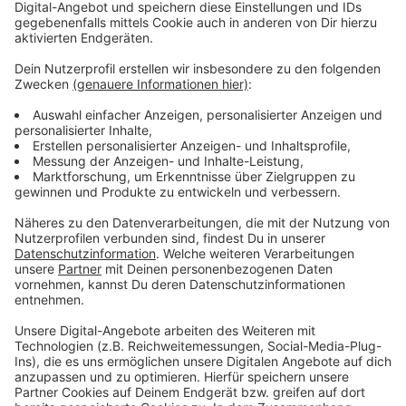
Anzeige
Anmeldung zum Online-Vortrag am 18.11.2021, 18h-
20h: verlag@hausundgrundddf.de
Montags bis freitags hilft die städtische Agentur
SAGA auch telefonisch: 0211-8921015 (Erstberatung
kostenlos)
Meldung der Stadt zum Online-Vortrag am
18.11.2021, 18h-20h:
Weitere Veranstaltungen der SAGA:
Haus und Grund Düsseldorf: