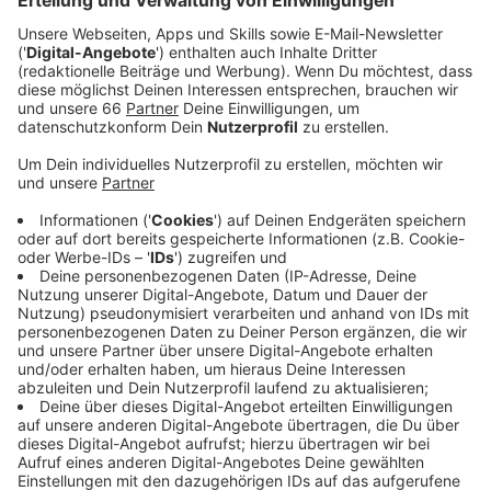
eigenen Immobilie.
Veröffentlicht:
Donnerstag, 11.11.2021 12:09
Anzeige
Nächste Woche Donnerstag Abend (18. November
2021, 18 Uhr bis 20 Uhr) können wir uns bei einem
Online-Vortrag darüber informieren, welche rechtlichen
Voraussetzungen es für eine Modernisierung der
Wohnung gibt. Er wird von der Stadt und dem Verein
Haus und Grund veranstaltet. Wer Interesse hat, sollte
sich vorher kurz anmelden.
Anzeige
Weitere Infos und Links zum Thema