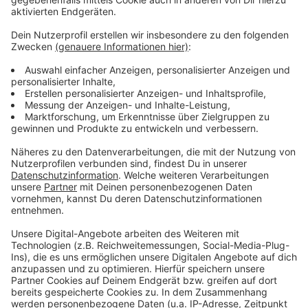
Anzeige
Teilnahmevoraussetzung ist ein Mindestalter von 14
Jahren und die Fähigkeit, ohne Unterbrechung 25
Meter mit Bekleidung schwimmen zu können. Ein Team
besteht aus maximal 12 Mitgliedern, von denen
mindestens drei weiblich sein müssen. Die
Teilnahmegebühr für Teams beträgt 250 €, für
Einzelpersonen 25 €.
Weitere Informationen zur Veranstaltung:
und unter 0211-957 45-555
Anzeige