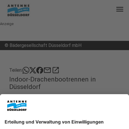
menu
Anzeige
©
Bädergesellschaft Düsseldorf mbH
mail
open_in_new
Teilen:
Indoor-Drachenbootrennen in
Düsseldorf
Zum ersten Mal seit der Corona-Pandemie wird es
dieses Jahr wieder ein Indoor-Drachenbootrennen
geben. Und zwar am 17. Februar in der 50m-Halle
des Rheinbads.
Veröffentlicht:
Dienstag, 02.01.2024 15:16