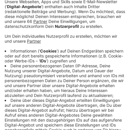
Anzeige
Das erste Drachenbootrennen dieser Art fand Ende
2019 statt und war damals ein großer Erfolg. Das
besondere an dem Event: Es ist kein konventionelles
Drachenbootrennen, sondern eine Art Tauziehen. Es
werden zwei Boote mit einem Seil über zwei
Umlenkrollen aneinandergebunden und die
Besatzungen müssen dann eine Minute lang um die
Wette paddeln. Wer am Ende vorne liegt, gewinnt das
Duell. Interessierte können sich dafür jetzt anmelden.
Anzeige
Weitere Infos und Links zum Thema: