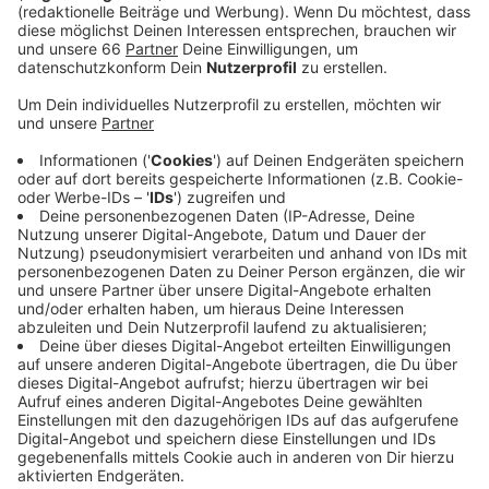
Anzeige
Insgesamt beteiligten sich zwischen 200 und 300
Düsseldorferinnen und Düsseldorfer freiwillig an der
Sammelaktion. Diese Menge an Zigarettenkippen
würde 4,4 Millionen Liter Grundwasser verschmutzen.
Am 3. Mai startete das Projekt von der
Umweltorganisation Rhine Clean Up mit dem Ziel, die
Stadt Kippenfrei zu machen. Am Freitag wurden alle
gesammelten Zigaretten an der Schadowstraße in
einer Kippensäule zusammen getragen.
Anzeige
Weitere Infos und Links zum Thema