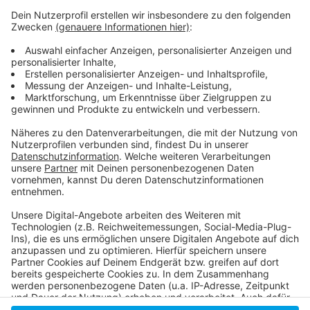
Anzeige
Rhine Clean Up Infos:
AD Start der KippenWoche:
AD Kippenwoche 2023:
Die nächsten Rhine Clean Up Aktionen:
Anzeige
Anzeige