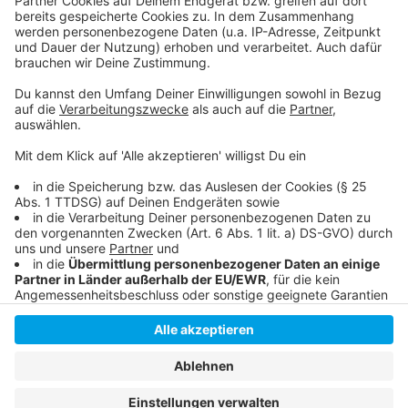
Die "Zooterrassen" in Düsseltal waren vor einem
Jahr schon Thema bei Kellers Rede
Hier berichtet RP Online vom "New Heart On The
Block" am Kennedydamm
Anzeige
Anzeige
Anzeige
Anzeige