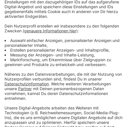
Wann das Projekt umgesetzt wird, sagte Keller
allerdings nicht. Die Zooterrassen waren schon im
letzten Jahr Teil der Präsentation des OB auf der
Expo Real. Bei dem Wohn- und Büroprojekt "New Heart
On The Block" am Kennedydamm nannte Keller das
Ziel: "Fertigstellung in fünf Jahren".
Anzeige
Weitere Infos und Links zum Thema:
Anzeige
Diese Projekte zeigte die Stadt unter anderem auf
der Expo Real