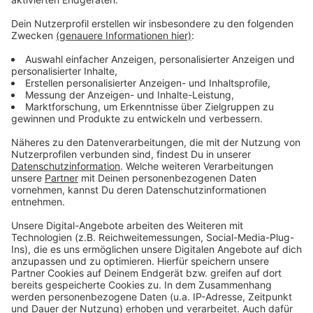
sollen die Bewohner und Mitarbeiter auch hier ihre
zweite Impfdosis erhalten.
Weitere Infos und Links zum Thema:
Corona & Impfzahlen der Stadt vom 19. Januar
2021!
Corona-Info-Seite des DRK Düsseldorf!
Pressemitteilung des Caritas Verbandes zu den
Corona-Schutzimpfungen in Düsseldorfer
Altenheimen!
Anzeige