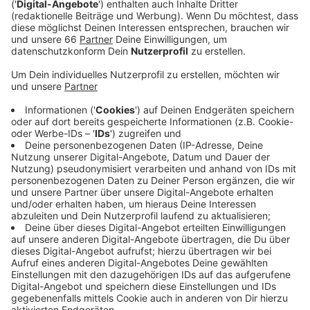
und Pflegeheimen.
Veröffentlicht:
Dienstag, 19.01.2021 13:17
Anzeige
Kurz nach Weihnachten hatte die Stadt im Haus Lörick
mit dem mobilen Impfen begonnen. Hier haben viele
Bewohner jetzt schon die zweite Dosis erhalten. Die
Caritas betreibt acht Altenheime in unserer Stadt, hier
sind inzwischen alle, die wollten geimpft worden. Bei
den Bewohnern liegt die Impfquote über 90 Prozent,
bei den Mitarbeitenden bei rund drei Viertel. Auch das
Deutsche Rote Kreuz berichtet von einem "guten
Impfaufkommen". In den fünf Seniorenzentren wurden
bereits 800 Menschen geimpft. Bis Anfang Februar