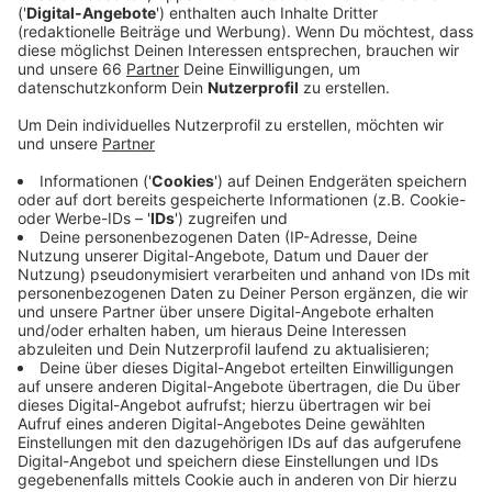
mitgeteilt.
Veröffentlicht:
Mittwoch, 20.01.2021 05:57
Anzeige
Als Grund nennt das Land von BioNTech mitgeteilte
geänderte Liefermengen. Diese machten eine
Änderung der Impfplanung erforderlich. Demnach
bekommen die Krankenhäuser und
Pflegeeinrichtungen, die den Impfstoff von BioNTech
verwenden, zunächst keine weiteren Dosen geliefert.
Alle Impfungen, die ab heute (Mittwoch, 20. Januar
2021) geplant waren, fallen aus. Bis Ende Januar sollen
nur noch Menschen geimpft werden, die ihre zweite
Spritze bekommen. Erst ab dem 1. Februar können
wieder Erstimpfungen in den Kliniken und
Pflegeeinrichtungen stattfinden.