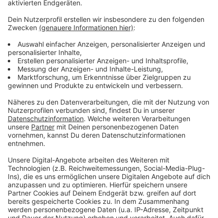
Anzeige
Weitere Infos
Anzeige
Drosten: Corona-Mutation jetzt noch im Keim
ersticken
Kommende Woche vorübergehend weniger
Biontech-Impfstoff
Anzeige