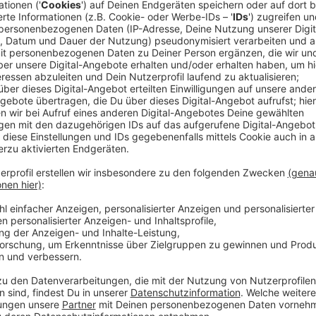
MONATE sein, laut Stiko sogar sechs:
Veröffentlicht:
Mittwoch, 15.12.2021 15:05
Anzeige
Frank Bergmann, Vorstandsvorsitzende der KV No
Impfzahlen in Düsseldorf auf Rekordhoch
Anzeige
Für weitere Diskussionen sorgt auch immer noch die 
Jahres einen Impfstoffmangel gibt. Hier zeigen sich 
Bund die Lager bis Januar aber wieder auffüllen kann.