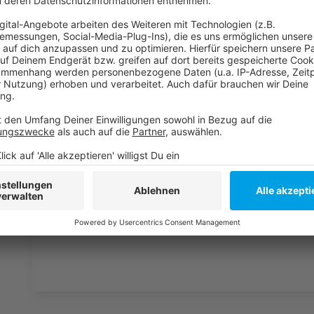
Anzeige
Weitere Infos und Links zum Thema
Anzeige
Register mit über 170 impfenden Arztpraxen allei
Weitere IMPF- und TEST-Möglichkeiten in Düssel
Kassenärztliche Vereinigung Nordrhein:
Anzeige