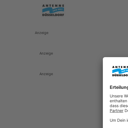
Anzeige
Anzeige
Anzeige