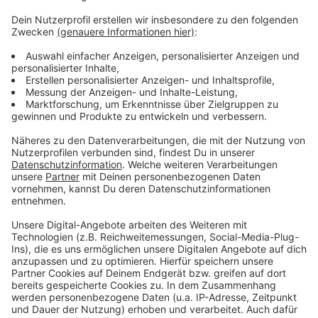
Weitere Infos und Links zum Thema
Anzeige
Infos zur Impfaktion der evangelischen
Kirchengemeinde in Gerresheim
Info Land NRW: Boosterimpfung für 12-17-jährige
Alle Impf- und Teststellen in Düsseldorf
Anzeige
Anzeige