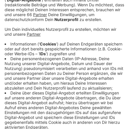
Veröffentlicht:
Dienstag, 04.01.2022 06:05
Anzeige
Auch die evangelischen Kirchengemeinden in
Gerresheim und Urdenbach starten eine Impfaktion. An
allen vier Januarwochenenden wird samstags und
sonntags gegen Corona geimpft. Wer mag kann ohne
Termin vorbeikommen, auch - und das ist neu - Kinder
ab 12 Jahren können sich hier ihren Booster holen,
wenn ihre zweite Impfung drei Monate her ist.
Außerdem ist auch das Impfzentrum hinter dem
Hauptbahnhof wieder geöffnet und die Impfstelle am
U-Bahnhof Heinrich-Heine-Allee.
Anzeige