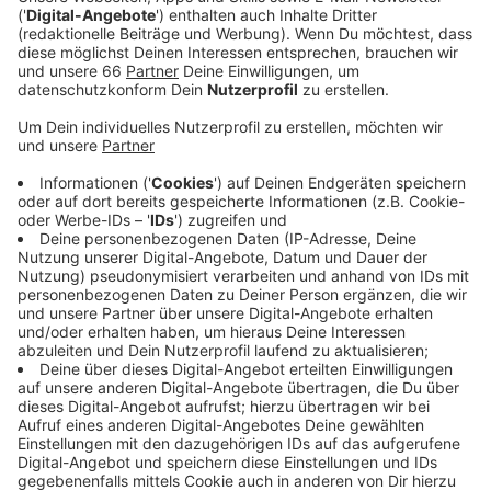
Veröffentlicht:
Sonntag, 27.02.2022 18:37
Anzeige
Am Donnerstag und Freitag (3./4. März 2022) hält das
Impfmobil am Ernst-Lange-Haus an der Fürstenberger
Straße in Hassels. Es werden Erst-, Zweit- und
Auffrischungsimpfungen durchgeführt. Dabei werden
alle aktuell zugelassenen Impfstoffe angeboten.
Impfen ist hier ohne Termin möglich. Man muss aber
seinen Personalausweis mitbringen und wer einen hat,
auch den Impfausweis. Zentral erreichbar bleiben
außerdem die städtischen Impfstellen am U-Bahnhof
Heinrich-Heine-Allee und am Bertha-von-Suttner-Platz
hinter dem Hauptbahnhof.
Anzeige