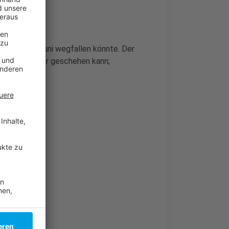
isierung im Juni wegfallen könnte. Der
ar noch früher geschehen kann;
efert wird.
pfen