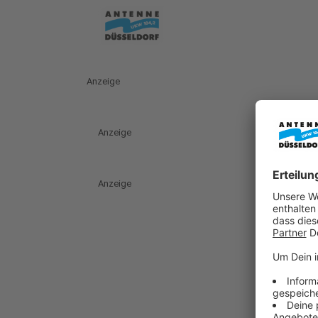
Anzeige
Anzeige
Anzeige