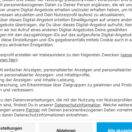
Anzeige
Kanzlerin Merkel geht davon aus, dass die Impf-Prior
Hausärzteverband Nordrhein erwartet, dass dies sog
vorausgesetzt, dass der Impfstoff wie zugesagt geli
Anzeige
Weitere Infos und Links zum Thema:
Anzeige
Hausärzte erwarten schnellere Gangart beim Im
Infos der Stadt zum Thema Corona
Anzeige