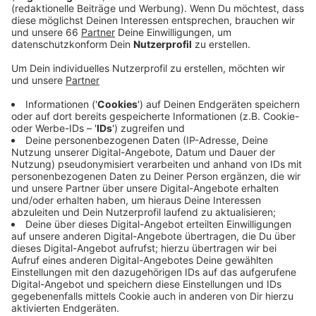
Veröffentlicht:
Donnerstag, 21.01.2021 12:39
Anzeige
Betroffen sind vor allem Krankenhäuser. Außer der Uni-
Klinik, die ihr Personal mit dem Moderna-Präparat
impft, mussten alle ihre Impfaktion stoppen. Aber
auch Altenheime sind betroffen. Laut der Stadt
wurden zehn vereinbarte Termine abgesagt. Sie sollen
im Februar nachgeholt werden. Das betrifft allerdings
nur Erstimpfungen. Wer seine zweite Spritze erwartet,
wird diese auch am vereinbarten Termin bekommen.
Das Impfzentrum in der Arena startet eine Woche
später. Trotzdem soll die Terminvergabe am Montag
starten. Laut NRW-Gesundheitsminister Laumann