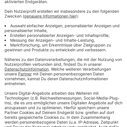
Weitere Infos und Links zum Thema:
Anzeige
Antenne-Düsseldorf-Sonderseite zum
Coronavirus
Die Coronazahlen für Düsseldorf der letzten 14
Tage
Die Impfzahlen für NRW & Düsseldorf
Dashboard des RKI zum Coronavirus
Anzeige