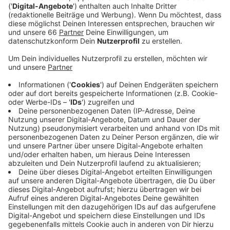
Veröffentlicht:
Mittwoch, 05.05.2021 15:19
Anzeige
Ein AD-Hörer, der bei der Stadtentwässerung arbeitet,
hat jetzt nochmal bei uns nachgefragt, ob er das
richtig verstanden habe – denn weder ihm noch seinen
Kollegen sei bisher ein Impfangebot gemacht worden.
Wir haben daraufhin bei der Stadt nachgefragt –
Antwort: Für die städtischen Mitarbeiter seien Reste
vorgesehen, die aber jeden Tag sehr knapp seien.
Daher gebe es bisher für diese Menschen nur
vereinzelt Impfungen.
Anzeige