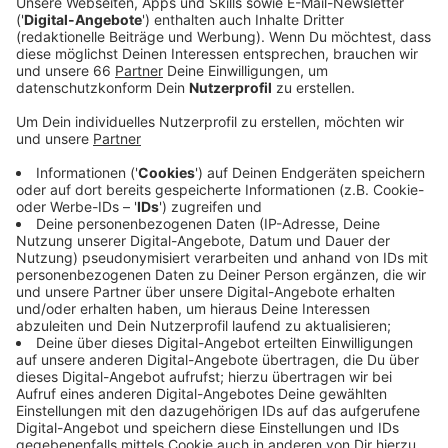
knapp 3.000 Menschen an den Kirchen gegen
Corona impfen lassen. Darunter auch einige
Düsseldorfer, die bisher noch Sorgen bezüglich
der Impfung hatten und sich beraten lassen
wollten, so der Caritas-Sprecher.
Veröffentlicht:
Freitag, 28.01.2022 13:00
Anzeige
Besonders gut kam die Aktion an der St. Antonius
Kirche in Hassels an. Dort haben sich 306 Menschen
ihre Erst-, Zweit- oder Booster-Impfung abgeholt.
Heute hält das Impfmobil der Stadt zum letzten Mal
an einer der Düsseldorfer Kirchen. Bis 17.30 Uhr
können wir uns noch an der Kirche St. Cäcilia in Benrath
impfen lassen.