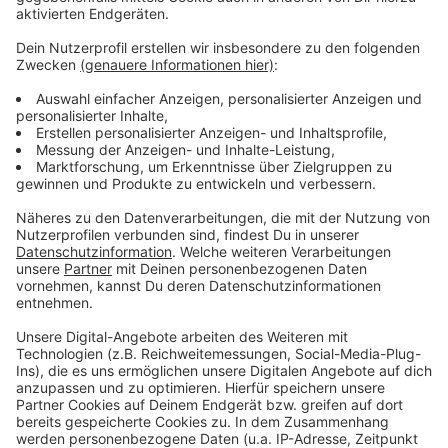
Anzeige
Weitere Infos und Links zum Thema
Anzeige
Corona-Virus: Hier könnt ihr euch in Düsseldorf
testen oder impfen lassen
Not sehen und impfen: Infos der Caritas zur Impf-
Aktion
Hier informiert die Stadt zur Corona-
Schutzimpfung
Anzeige