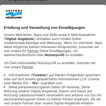
Veröffentlicht:
Dienstag, 11.11.2025 05:12
Anzeige
Damit liegt Düsseldorf über dem Durchschnitt der
deutschen Metropolen, wo die Preise um 4,6 Prozent
gestiegen sind.
Anzeige
Mieten und Kaufpreise ziehen kräftig an
Anzeige
Nicht nur die Kaufpreise, sondern auch die Mieten
steigen in Düsseldorf weiter an. Besonders