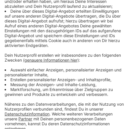
Neuvertragsmieten in Mehrfamilienhäusern sind
betroffen: Hier gab es einen Anstieg von rund fünf
Prozent, während der bundesweite Durchschnitt bei
3,7 Prozent liegt. Die Wohnungsknappheit in
Metropolen wie Düsseldorf und
Frankfurt
wird vom
VDP als Hauptursache für die Preissteigerungen
genannt.
Anzeige
Immobilienmarkt erholt sich von der Krise
Anzeige
Die aktuellen Zahlen zeigen, dass die Krise am
Immobilienmarkt überwunden ist. Nach einem
Rückgang der Preise durch den Zinsanstieg im