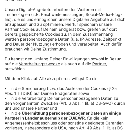
vergangenen Jahr haben sich Käufer und Bauherren
offenbar an die höheren Finanzierungskosten gewöhnt.
Besonders bei Mehrfamilienhäusern müssen Käufer
wieder tiefer in die Tasche greifen.
Anzeige
Weitere Infos und Links zum Thema:
Anzeige
Die aktuelle Pressemeldung zum Thema
Infos der Stadt zum Thema Wohnen
Altersgerechtes Wohnen in Düsseldorf: Teurer, aber
gefragt
Anzeige