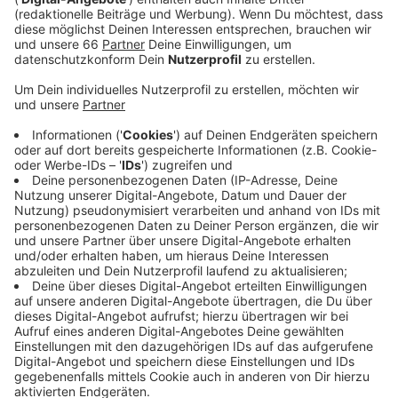
Anzeige
In den Vorjahren waren es jeweils rund anderthalb
Tausend gewesen. Die Verwaltung geht davon aus,
dass das daran liegt, dass immer mehr Rad gefahren
wird, viele Menschen aber aus Angst vor Diebstahl
ältere Räder benutzen, die nicht in einwandfreiem
Zustand sind. Mitarbeiter der Stadt entfernen die
Räder dann, vor allem wenn sie eine Gefahr für andere
Verkehrsteilnehmer darstellen. Von den 2.400
überprüften Rädern blieb nur etwas Zehnte stehen,
alle anderen wurden eingesammelt und entsorgt.
Anzeige
Weitere Infos und Links zum Thema: