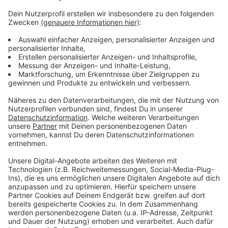
Anzeige
Hier können "Schrotträder" der Stadt gemeldet
werden
Immer wieder versteigert die Stadt auch Fahrräder
Düsseldorf: "Protected Bike Lane" auf der
Haroldstraße geplant
Anzeige
Anzeige