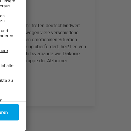
u. Jahr für Jahr treten deutschlandweit
f gibt es deswegen viele verschiedene
der schwierigen emotionalen Situation
legeversicherung überfordert, heißt es von
andere Wohlfahrtsverbände wie Diakonie
e Selbsthilfegruppe der Alzheimer