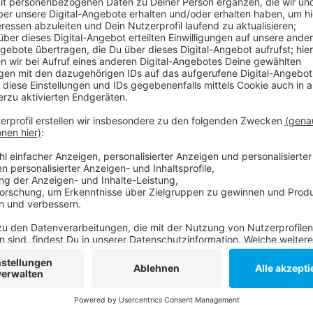
Anzeige
Die Zahl der Erkrankten nimmt zudem kontinuierlich z
mehr als 300.000 Neuerkrankungen auf. In Düsseldor
Hilfsangebote für Angehörige und Erkrankte. Neben 
seien viele vor allem auch mit den Angeboten der Pf
der Caritas. Sie kann Ansprechpartner sein, ebenso 
oder AWO. Es gibt aber zum Beispiel auch eine Onlin
Gesellschaft mit Sitz im LVR-Klinikum.
Anzeige