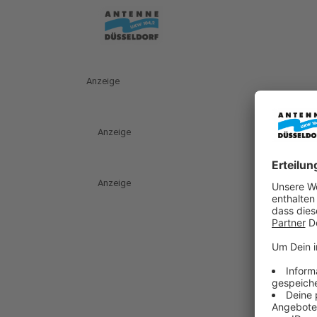
Anzeige
Anzeige
Anzeige