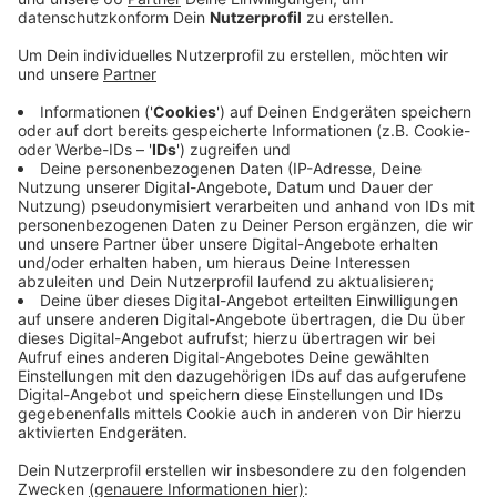
Veröffentlicht:
Donnerstag, 14.11.2019 04:30
Anzeige
Mit diesen Rädern können auch größere Gegenstände,
wie Schränke, Matratzen oder auch Bierkästen
transportiert werden. Jetzt wird die Flotte auf fünf
Räder erweitert. Dafür verantwortlich ist eine
Kooperation des Fahrradladens "Schicke Mütze"
gemeinsam mit der Düsseldorfer Verkehrswacht, dem
Fahrradclub ADFC und der Radstation am
Hauptbahnhof. Sie bieten an verschiedenen Orten in
der Stadt Lastenräder an, die man für bis zu drei Tage
am Stück umsonst nutzen kann. Dafür muss das Rad
vorher online gebucht werden.