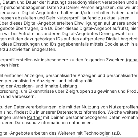
Anzeige
Hier in Düsseldorf sind insgesamt 408.000 Mensche
in einem der über 300 Wahlräume ihre Stimmen abgebe
möglich. Briefwahl kann man noch bis Freitag, 18 Uh
müssen die Umschläge beim Wahlamt eingegangen se
Anzeige
Weitere Infos und Links zum Thema
Anzeige
Hier gibt es eine aktuelle Medienmitteilung der S
Hier gibt es eine Übersicht über die Wahlräume!