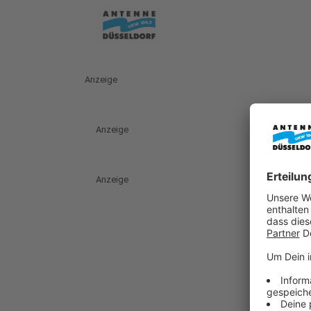
Anzeige
Anzeige
Anzeige