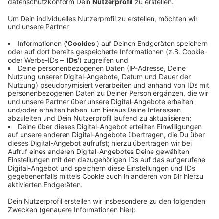
gemeldet.
Veröffentlicht:
Mittwoch, 15.04.2020 17:56
Anzeige
Menschem mit türkischem Pass sind darunter die
größte Gruppe (14.000), gefolgt von Griechen, Polen
(jew. rund 10.000) und Italienern (rund 8.000). Eine
Besonderheit hier bei uns in Düsseldorf sind nach wie
vor Menschen aus Japan: 7.000 Japaner sind in unserer
Stadt gemeldet. Zum Vergleich: Im doppelt so großen
Köln leben nicht einmal 1.000 Japaner.
http://dpaq.de/SQVnK
Anzeige