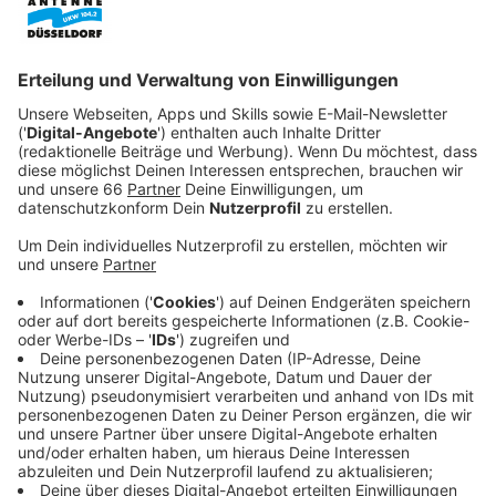
Veröffentlicht:
Freitag, 29.11.2024 15:34
Anzeige
In Friedrichstadt wurden zwei Betriebe kontrolliert, in
denen Haartransplantationen oder
Lippenaufpolsterungen angeboten wurden. In Räumen
an der Graf-Adolf-Straße liefen gerade
Haartransplantationen - allerdings ohne Ärzte und mit
erheblichen hygienischen Mängeln.
Anzeige
Große Mengen Bargeld gefunden
Anzeige