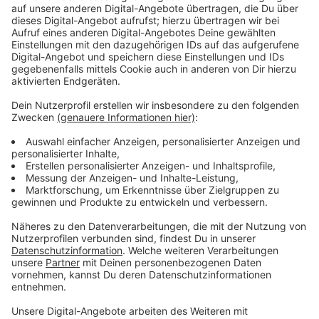
Dazu wurden große Mengen Bargeld und nicht
zugelassene Medikamente gefunden. Der Tipp kam
von einem vermeintlich Geschädigten. Bei dem
zweiten Betrieb wurde einer Ermittlerin angeboten,
sich für knapp 500 Euro die Lippen aufspritzen zu
lassen - in Schwarzarbeit.
Anzeige
Gesundheitsamt bittet um Mithilfe
Anzeige
Das Gesundheitsamt bittet um Hinweise, wenn es
weiteren Verdacht auf illegale Schönheitspraxen gibt.
Stutzig werden sollte man zum Beispiel, wenn
besonders günstige Angebote gemacht werden,