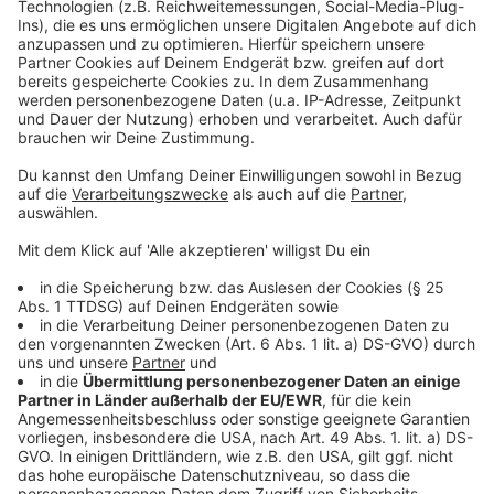
Vorkasse oder Barzahlung verlangt werden oder der
Kontakt ausschließlich über Social Media erfolgt.
Anzeige
Weitere Informationen und Links zum
Thema:
Anzeige
Düsseldorf: Illegale Betriebe aufgeflogen
Düsseldorf: "Falsche Handwerker" unterwegs
Düsseldorf: Staatsanwaltschaft ermittelt in
Millionenbetrug
Anzeige