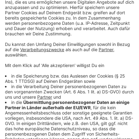
Weitere Infos und Links zum Thema:
Anzeige
Müllberge in Flingern: Bürger entsorgen illegal Abfall
Awista-Infos zum Warnstreik
Hier informiert die Gewerkschaft ver.di über die
aktuellen Streikmaßnahmen
Anzeige