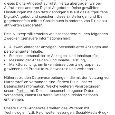
ahnden. 30 Verursacher seien bereits ermittelt - auch
mit Hilfe der städtischen Mülldetektive, haben wir von
der Stadt erfahren. Sie erwartet jetzt ein Bußgeld.
Anzeige
Awista räumt auf: Fachgerechte Entsorgung
beginnt
Anzeige
Ab heute (11. März 2025) wird die
Awista
damit
beginnen, den Müll aufzuräumen und fachgerecht zu
entsorgen. Teilweise seien auch Altöl und Chemikalien
einfach abgestellt worden, heißt es. Dazu auch noch
Autoreifen, Elektrogeräte, Bauschutt und Pappkisten.
Anzeige