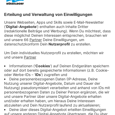
Anzeige
Die drei Höfe in unserer Stadt bleiben wegen eines
Streiks bei der Awista noch bis morgen (12. März
2025) geschlossen. Seit Tagen werden die Müllberge
speziell vor dem
Hof in Flingern
immer höher.
Anzeige
Stadt spürt erste Verursacher auf
Anzeige
Die Stadt berichtet von 500 Kubikmetern Müll und hat
gleichzeitig angekündigt, illegale Müllentsorgung zu