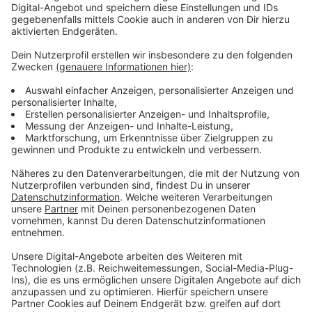
am Flughafen stand in diesem Jahr Europa. Gastredner
war der luxemburgische Außenminister und Vize-
Premierminister des Großherzogtums
Xavier Bettel
. Er
betonte, wie wichtig der Zusammenhalt in der
Europäische Union
sei. Nur gemeinsam werde man die
Herausforderungen der Zukunft auch weiterhin
meistern können, sagte er.
Anzeige
Weitere Infos und Links zum Thema:
Anzeige
IHK Düsseldorf
Fotos vom Jahresempfang bei RP Online