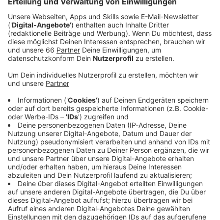
In seiner Rede vor den Gästen aus Politik, Wirtschaft
und Verwaltung appellierte IHK-Präsident
Andreas
Schmitz
an die Politik, mit Entschlossenheit mutige
Richtungsentscheidungen zu treffen, damit die
deutsche Wirtschaft
zeitnah entlastet wird.
„Deutschland braucht eine Regierung, die in großen
Linien denkt und auch bereit ist, diese durchzusetzen“,
sagte Schmitz.
Anzeige
Europa im Fokus des IHK-Jahresempfangs
Anzeige
Im Mittelpunkt bei der Veranstaltung im Maritim Hotel