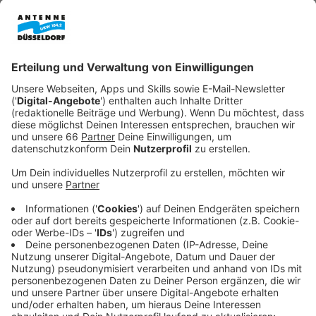
charismatischen Ehefrau von Grahams Boss Jed
(Dermot Mulroney). Margo steht im Zentrum einer
elitären Clique reicher Hausfrauen, die sich selbst
die „Hunting Wives“ nennen – ein Zirkel voller
Verlockungen, Affären und gefährlicher
Geheimnisse.
Veröffentlicht:
Montag, 13.10.2025 19:22
Anzeige
Als Sophie immer tiefer in die glamouröse, aber
manipulative Welt von Margo und ihren Freundinnen
gezogen wird, verschwimmen die Grenzen zwischen
Faszination und Obsession. Was mit Partys und
Intrigen beginnt, entwickelt sich zu einem Strudel aus
Machtspielen, Verrat und schließlich sogar Mord. Aus
dem vermeintlichen Neuanfang wird für Sophie ein