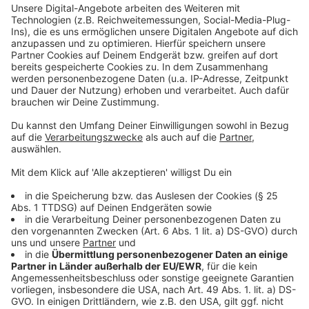
Nutzung des Service zu, um dieses
Video anzusehen.
Mehr Informationen
Sophie fühlt sich zunächst bei den Frauen gut
aufgehoben. Doch das wird sich schnell ändern.
Akzeptieren
Anzeige
powered by
Usercentrics Consent
Management Platform
©
Copyright: Magenta TV
Die Frauen haben zunächst eine gute Zeit zusammen
und Sophie ahnt nicht, auf welches gefährliche Spiel
sie sich eingelassen hat.
Anzeige
©
Copyright: Magenta TV