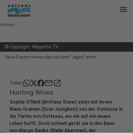
menu
Anzeige
©
Copyright: Magenta TV
Diese Frauen meinen das mit dem "Jagen" ernst.
mail
open_in_new
Teilen:
Hunting Wives
Sophie O’Neill (Brittany Snow) zieht mit ihrem
Mann Graham (Evan Jonigkeit) von der Ostküste in
die Tiefen von Osttexas, wo sie auf ein neues
Leben hofft. Doch schnell gerät sie in den Bann
von Margo Banks (Malin Akerman), der