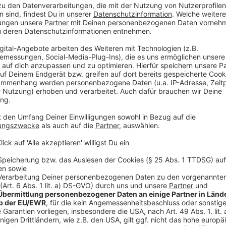
Dagegen protestierten Hunderte Düsseldorfer unter
sprach auch Oberbürgermeister Stephan Keller. Er 
Herkunft zu unterteilen ist Rassismus – und den lehn
Miteinander, dafür stehe man gemeinsam ein."
Anzeige
Weitere Infos und Links zum Thema:
Anzeige
Kundgebung an der Johanneskirche:
So haben wir bei den letzten Protesten berichtet:
Blaulichtmeldungen aus Düsseldorf: