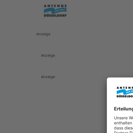
Anzeige
Anzeige
Anzeige