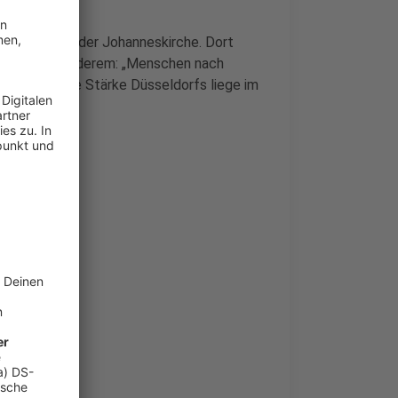
 anderem an der Johanneskirche. Dort
sagte unter anderem: „Menschen nach
en wir ab. Die Stärke Düsseldorfs liege im