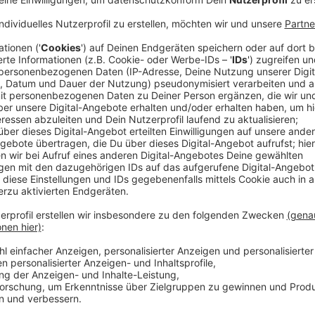
Auslöser war ein sogenannter Stadtspaziergang der
Anzeige
25 Teilehmer bei AfD-Veranstaltung
Anzeige
Ab dem Nachmittag war die AfD laut
Polizei
mit etw
Immermannstraße gezogen. Die rechtspopulistische 
Düsseldorf vorab als „gelungenes Beispiel einer Para
Anzeige
OB Keller findet deutliche Worte
Anzeige