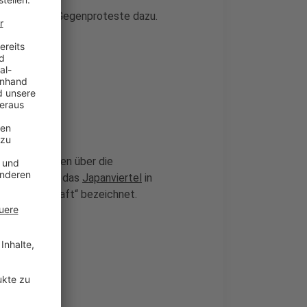
 AfD und die Gegenproteste dazu.
a 25 Menschen über die
Partei hatte das
Japanviertel
in
llelgesellschaft“ bezeichnet.