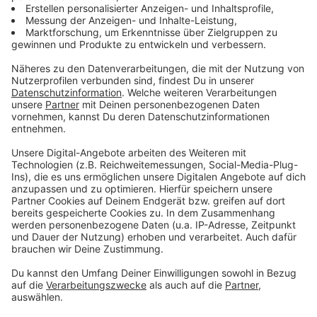
auch in den nächsten Tagen mit weiter
steigenden Preisen rechnen. Sollte sich die Lage
entspannen, gibt es mittelfristig Hoffnung auf
Entlastung, aber schnelle Preissenkungen sehen
wir erfahrungsgemäß selten. Wenn es rauf geht,
kommt es meist nur langsam wieder runter.
Anzeige
Kritik an Tankstellenbetreibern und Politiker-
Reaktionen
Anzeige
Die SPD übt scharfe Kritik an Tankstellenbetreibern,
die wegen des Iran-Kriegs die Preise erhöht haben. Ein
Sprecher des Seeheimer Kreises bezeichnet die