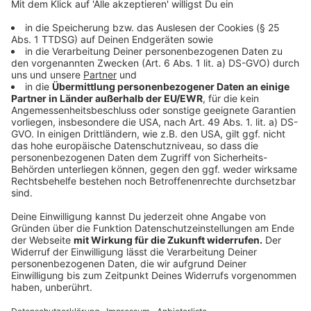
Erhöhungen als "Abzocke", da der derzeitige Treibstoff
zu günstigeren Rohölpreisen eingekauft wurde.
Anzeige
Tipps zum Sparen an der Tankstelle
Anzeige
Hier sind aktuelle Empfehlungen und Tipps zum
Sparen beim Tanken in Deutschland:
Günstigste Tankzeiten am Abend:
Laut ADAC
sind die Preise abends am niedrigsten,
idealerweise zwischen 18:00 und 19:00 Uhr sowie
zwischen 20:00 und 22:00 Uhr. Einsparungen bei
einer 50-Liter-Füllung können über sechs Euro
betragen.
Morgenstunden meiden:
Vermeiden Sie den