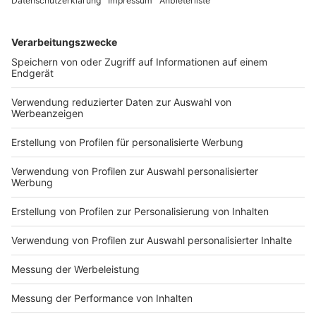
Zeitraum zwischen 7:00 und 8:00 Uhr, da die
Preise dann am höchsten sind.
Apps nutzen:
Apps wie "
Clever Tanken
" oder
"
SpritCheck
" bieten Echtzeit-Preisdaten.
Autobahntankstellen meiden:
Diese sind oft
teurer als innerstädtische Tankstellen.
Freie Tankstellen bevorzugen:
Sie sind oft
günstiger als große Markenanbieter.
Anzeige
Weitere Infos und Links zum Thema:
Anzeige
Iran-Krieg lässt Spritpreise immer weiter steigen
Clever Tanke Düsseldorf