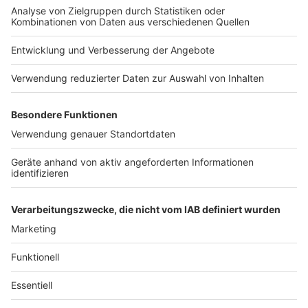
News-Ticker zur Lage im Nahen Osten
Weitere Nachrichten aus Düsseldorf
Anzeige
Folge uns für mehr News & Updates:
Anzeige
Instagram
|
Facebook
|
WhatsApp-Kanal
Anzeige