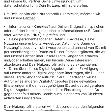
Weihnachtsmärkte laufen aber wie gewohnt
weiter.
Veröffentlicht:
Freitag, 24.04.2020 13:49
Anzeige
Das hat ein Sprecher von Düsseldorf Tourismus
Antenne Düsseldorf bestätigt. Bisher gehe man nicht
von einer Absage aus. Demnach würden die
Weihnachtsmärkte wie geplant am 19. November
(2020) öffnen. Auch die Händler würden ganz normal
weiter planen - bisher hätten sich nicht weniger
gemeldet, als sonst. Aber natürlich würde man sich
nach den Vorgaben der Politik richten. Niemand wisse,
wie die Lage in ein paar Wochen und Monate aussehe,
so der Sprecher.