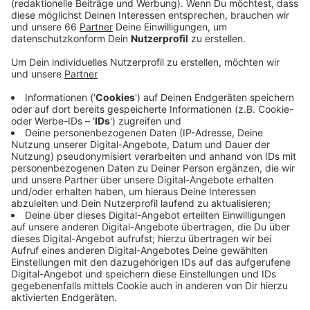
sich aus 180 Metern abseilen.
Veröffentlicht:
Dienstag, 27.09.2022 15:36
Anzeige
Diese Vorführung wird rund 20 Minuten dauern. Dabei
werden sie einen Banner mit den Logos der drei
Feuerwehren ausrollen. Dieses Event ist ein
Vorgeschmack auf die 18. Deutsche Höhenretter-
Meisterschaft am kommenden Samstag. Im DOME in
Rath kommen 200 Höhenretter aus ganz Deutschland
zusammen. Die Teilnehmer bekommen pro
Mannschaft fünf Aufgaben. Unter anderem müssen sie
an einem Seil auf eine Höhe von 20 Metern aufsteigen.
Anzeige