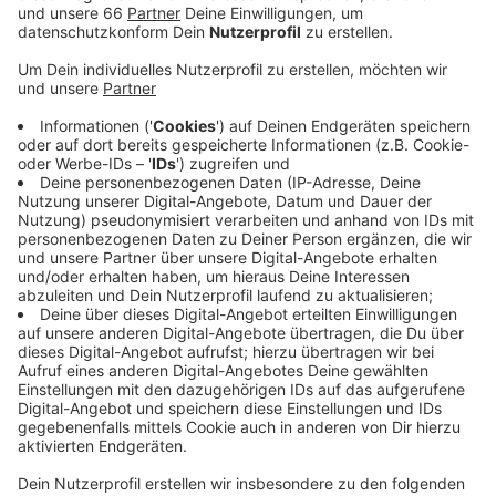
Veröffentlicht:
Samstag, 15.06.2019 06:42
Anzeige
Zwischen 10 und 15 Uhr findet der Infotag heute im
Studierenden Service Center und im Hörsaalzentrum
der Philosophischen Fakultät statt. Dort können wir
uns alles zu den Studienfächern erklären lassen. Es
gibt aber auch Informationen zur Einschreibung und
den Studienbeginn, außerdem über die
Studienfinanzierung und Stipendien. Studenten
erzählen auch aus ihrem Alltag und es gibt Führungen
über den Heine-Uni Campus. Insgesamt gibt es dort
über 80 Studiengänge. Auch Eltern können sich Tipps