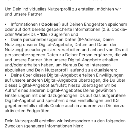
Flasche auffüllen oder uns einfach nass machen
können.
Veröffentlicht:
Mittwoch, 24.07.2019 06:00
Anzeige
Sie stehen unter anderem an den Wasserwerken am
Staad und Flehe, beim Rheinpark in Golzheim und am
Skatepark in Eller. In Zukunft sollen wir auch an zehn
weiteren Standorten frisches Trinkwasser bekommen.
Die Bezirksvertretungen diskutieren aktuell aber noch
über die konkreten Standorte.
Anzeige