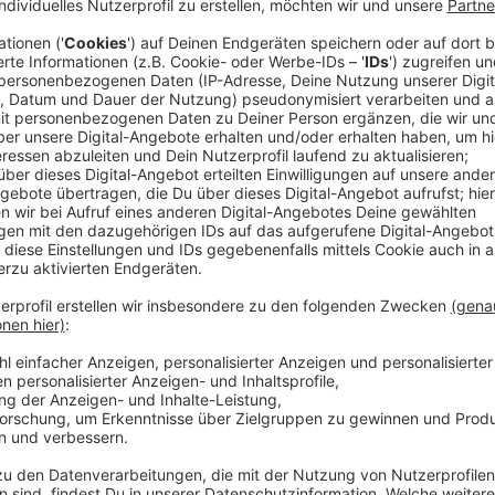
Die extreme
Hitze
hat heute (27.06.2026) auch Ausw
Düsseldorf. Das Bahnunternehmen
National Express
voraussichtlich 19 Uhr vorrübergehend zu stoppen. B
Linien also zum Beispiel der RE1, 4 oder der RE11. S
Anzeige
Schutzmaßnahme für Fahrgäste und Mitarb
Anzeige
Das Unternehmen spricht von einer Schutzmaßnahme f
nach eigenen Angaben vermeiden, dass Züge bei der 
Stillstand kommen und Evakuierungen erforderlich w
dass sich die Lage mit dem vorhergesagten Temper
entspannen wird.
Anzeige