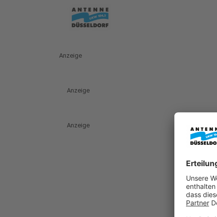
Anzeige
Anzeige
Anzeige