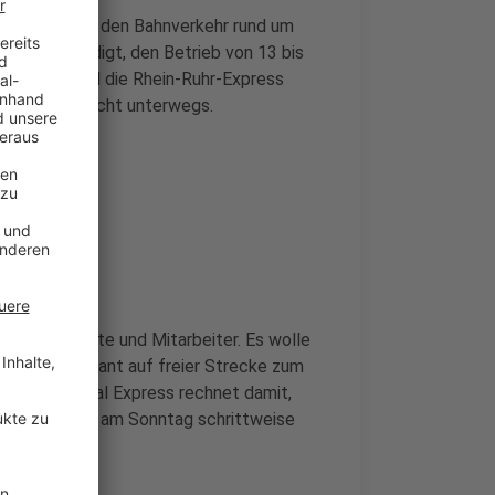
irkungen auf den Bahnverkehr rund um
hat angekündigt, den Betrieb von 13 bis
etroffen sind die Rhein-Ruhr-Express
ie sind dann nicht unterwegs.
eiter
ür Fahrgäste und Mitarbeiter. Es wolle
Hitze ungeplant auf freier Strecke zum
erden.National Express rechnet damit,
aturrückgang am Sonntag schrittweise