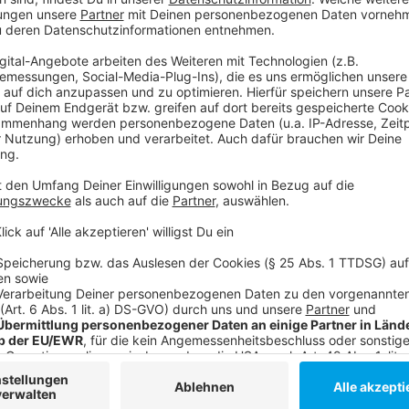
Weitere Infos und Links zum Thema:
Anzeige
So berichtet National Express
Aktuelle Zugstörungen in NRW
Der Antenne Düsseldorf-Verkehrsservice
Anzeige
Folge uns für mehr News & Updates:
Anzeige