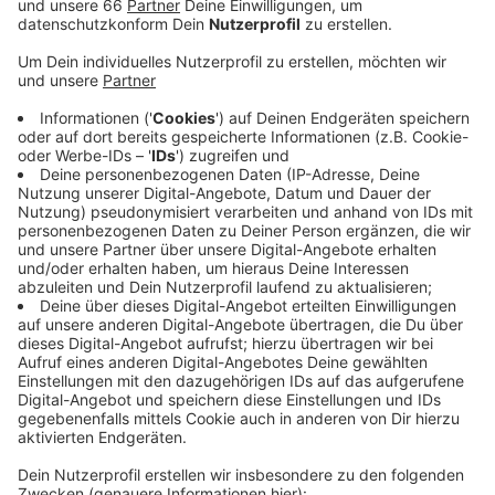
Veröffentlicht:
Freitag, 28.06.2019 05:44
Anzeige
Auch flexiblere Arbeitszeiten sind möglich: der Beginn
kann in die kühleren Morgenstunden auf 6 Uhr
vorgezogen werden. Zudem sollen zusätzliche Pausen
ermöglicht werden, für Mitarbeiter, die im Freien
arbeiten. So steht es in einer Empfehlung der
Stadtspitze. Was für die Mitarbeiter der Stadt gilt,
kann man auch auf alle anderen Bereiche übertragen:
im Straßenbau zum Beispiel dürfen Mitarbeiter nach
Absprache ihren Dienst früh beginnen, um auch früher
Feierabend zu machen als üblich.Ohne zu fragen geht
all das nicht: im Zweifel entscheidet der Chef, ob man
auch mal ohne Schlips, in kurzer Hose oder
Sommerkleid zur Arbeit kommen kann; das haben uns
Juristen auf Nachfrage bestätigt.