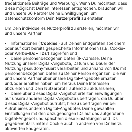
Anzeige
Dabei geht es zum Beispiel um Geschäftsmodelle,
Strategie und Marketing. Zum 9. Mal findet die Startup
Woche in Düsseldorf statt. Auch in diesem Jahr gibt
es wieder viele Seminare, Workshops und Networking-
Events. In über 100 Veranstaltungen können
Gründerinnen und Gründer sich zu Themen wie
Förderungen und Finanzen aber auch KI oder
Nachhaltigkeit informieren. Das Interesse an Startups
wächst immer weiter an. Allein 2023 hat es in unserer
Stadt 50 Neugründungen gegeben. 21 Prozent der
Gründerinnen und Gründer waren weiblich.
Anzeige
Weitere Infos und Links zum Thema: