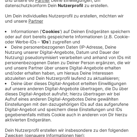
Veröffentlicht:
Samstag, 06.06.2020 08:52
Anzeige
Wer in Familienpflegezeit gehen möchte, muss das
dem Arbeitgeber jetzt nur noch 10 Tage vorher
ankündigen. Die Ankündigung muss schriftlich sein, eine
Mail reicht aber aus, so die Verbraucherzentrale. Bei
einem akuten Pflegefall können wir uns außerdem
doppelt so lange von der Arbeit freistellen lassen. Und
zwar für zwanzig Arbeitstage. Als Ersatz für den Lohn
kann Pflegeunterstützungsgeld beantragt werden. Bei
Pflegegrad 1 gibt es außerdem eine Erleichterung
beim Entlastungsbetrag. Das Geld kann jetzt zum
Beispiel auch für Botengänge zur Apotheke genutzt
werden.