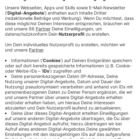
Veröffentlicht:
Dienstag, 24.03.2020 05:38
Anzeige
Dies könnte zum Beispiel der Fall sein, wenn derjenige,
der üblicherweise einkaufen geht, unter Quarantäne
steht und sich keine Hilfe durch Nachbarn oder
Freunde organisieren lässt. Innerhalb von 10 Tagen (14.
März 2020 bis 23. März 2020) haben bereits fast 700
Düsseldorfer die Hotline genutzt. Die meisten
allerdings um Hilfe anzubieten. Einen Schritt weiter
geht eine Initiative im Stadtteil Heerdt. Bei der
Initiative „Heerdt hilft“ helfen Freiwillige älteren
Menschen beim Einkaufen, erledigen Gänge zur Post
oder gehen mit dem Hund raus.