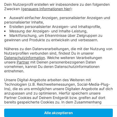
Anzeige
Dritte Vollsperrung Hildener Kreuz und
weiträumige Umleitungen:
SB50 der Rheinbahn ist zwischen Wersten und
Haan ebenfalls betroffen:
Anzeige
Anzeige
Anzeige