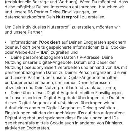
der Sanierung des Kreuzes ausgeführt. Es ist seit
Ende August schon das dritte und vorerst letzte
Sperr-Wochenende im Hildener Kreuz.
Veröffentlicht:
Freitag, 17.09.2021 18:46
Anzeige
Das 50 Jahre alte Bauwerk wurde seit drei-einhalb
Jahren saniert. Seine Tragfähigkeits-Reserven waren
so gut wie aufgebraucht, heißt es von der Autobahn-
Gesellschaft. Täglich fahren dort rund 230.000
Fahrzeuge lang.
Anzeige
Weitere Infos und Links zum Thema