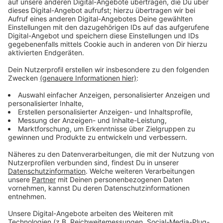
Wir benötigen Ihre
Zustimmung, um den YouTube
Video-Service zu laden!
Wir verwenden einen Service eines
Drittanbieters, um Videoinhalte
einzubetten. Dieser Service kann
Daten zu Ihren Aktivitäten
sammeln. Bitte lesen Sie die
Details durch und stimmen Sie der
Nutzung des Service zu, um dieses
Video anzusehen.
Mehr Informationen
Sam setzt seinen ganzen Verstand ein und er setzt
auf eine hochriskante Strategie. Dabei setzt er sein
Akzeptieren
eigenes Leben und das der Passagiere aufs Spiel.