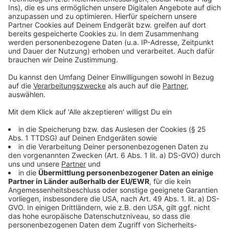
powered by
Usercentrics Consent
Anzeige
Management Platform
©
Copyright: Apple TV+
Sam musste beruflich nach Dubai. Nun will er einfach
zurück nach Hause.
Anzeige
©
Copyright: Apple TV+
Sam will mit den Entführern verhandeln. Doch die
zeigen keinerlei Interesse.
Anzeige