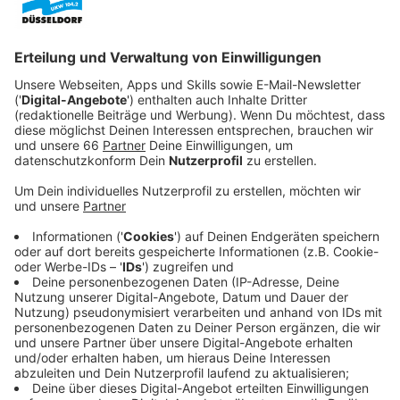
Veröffentlicht:
Sonntag, 25.06.2023 22:41
Anzeige
Kaum hat er es sich im Flugzeug gemütlich gemacht,
wird die Maschine von Terroristen an Bord entführt.
Das Leben von rund 200 Passagieren und sein eigenes
sind in Gefahr. Während die Behörden nach Antworten
und Lösungen für den Vorfall suchen, nimmt Sam sich
selber der Situation an. Als versierter Unterhändler in
der Geschäftswelt, will er selber um das Leben der
Passagiere verhandeln. Doch das gestaltet sich
schwieriger als gedacht und Sam schmiedet einen
gefährlichen Plan.
Streaming-Dienst: Apple TV+
Anzeige