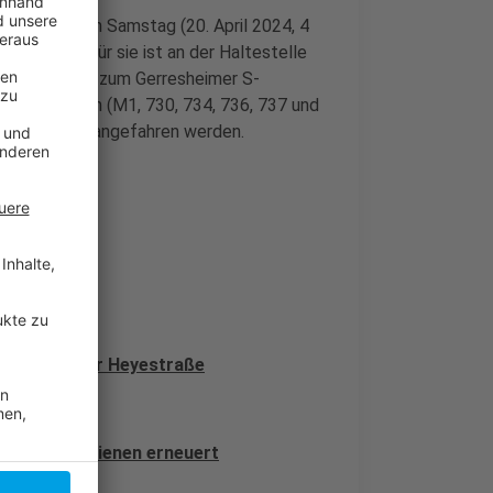
 übernächsten Samstag (20. April 2024, 4
cht fahren, für sie ist an der Haltestelle
satzbusse bis zum Gerresheimer S-
chs Buslinien (M1, 730, 734, 736, 737 und
können nicht angefahren werden.
eiten auf der Heyestraße
esheim
dstraße Schienen erneuert