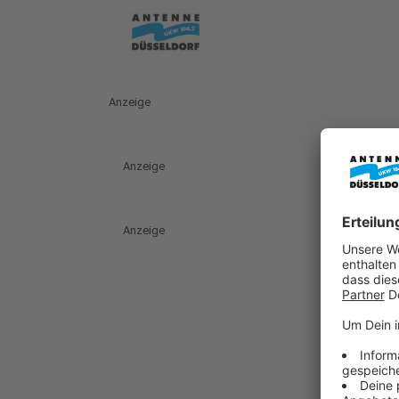
Anzeige
Anzeige
Anzeige