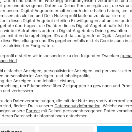
Die Rheinbahn erneuert die Schienen. Das dauert bis
Uhr). In dieser Zeit können die Bahnen der Linie U73 ni
"Schönaustraße" Endstation. Von dort aus fahren Er
Bahnhof. Betroffen von den Bauarbeiten sind auch se
781). Diese werden umgeleitet, einige Haltestellen 
Anzeige
Weitere Infos und Links zum Thema:
Anzeige
Ausführliche Rheinbahn-Infos zu den Gleisbauarb
Antenne Düsseldorf Stadtteilserie: Das ist Gerr
Am Wochenende werden auch auf der Kölner Lan