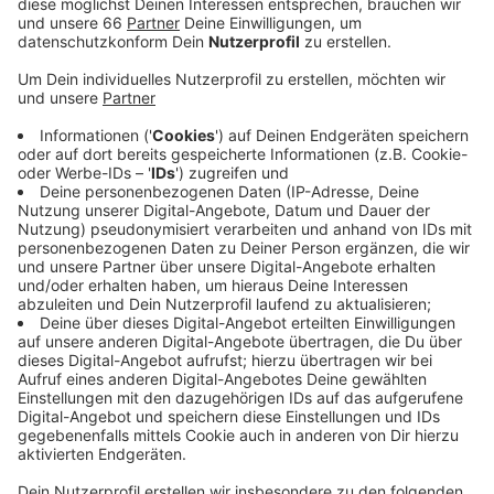
Veröffentlicht:
Dienstag, 27.06.2023 06:30
Anzeige
Die Vorband startet heute gegen 19:30 Uhr, rund eine
Stunde später kommt dann Harry Styles auf die
Bühne. Morgen spielt das ehemalige One-Direction-
Mitglied noch eine zweite Show. Beide Konzerte sind
fast ausverkauft. Online gibt es noch wenige
Restkarten. Zu beiden Konzerten wird die Anreise mit
dem ÖPNV empfohlen. Die Bahnen der Rheinbahn
fahren vor und nach der Show häufiger.
Anzeige
Weitere Infos und Links zum Thema