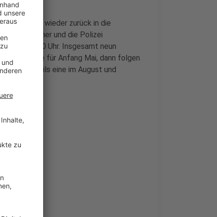
tränkepause wieder zurück in die
rd durch Ordner und die Polizei
ird dann ab 20 Uhr. Insgesamt neun
t. Die nächste für Anfang Mai, dann folgen
nd noch jeweils eine im August und