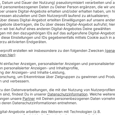
Dann geht es zur Rheinischen Post und nach einer Ge
Innenstadt. Die Tour ist gut 20 Kilometer lang und wi
abgesichert. Treffpunkt ist ab 18.30 Uhr; gefahren w
Rollnächte sind für dieses Jahr in Düsseldorf geplan
fünf Veranstaltungen im Juni und Juli und anschließe
September.
Anzeige
Weitere Infos und Links zum Thema
Anzeige
Alle Infos zum heutigen Saisonstart
Geplante Rollnächte in diesem Jahr