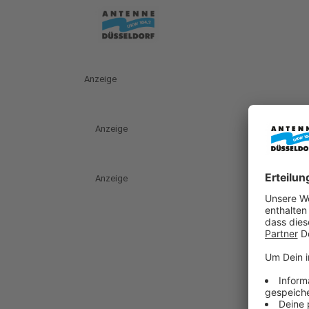
Anzeige
Anzeige
Anzeige