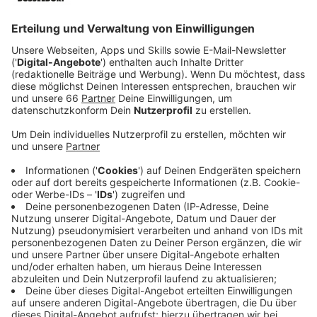
Anzeige
Damit soll gezeigt werden, wie unsere Stadt aussehen
könnte, wenn weniger Raum für's Parken vergeben
würde. Unter anderem an der Capitolstraße hat die
Benrather Initiative für Nachhaltigkeit ein buntes
Programm von Lesung bis Salsa-Kurs organisiert. Für
Sprecher Erhard Treutner war klar, dass die Initiative
beim Parking Day mitmachen muss:
Anzeige
Erhard Treutner, Benrather
Initiative für Nachhaltigkeit