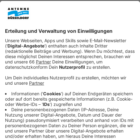
Veröffentlicht:
Samstag, 30.08.2025 08:05
Anzeige
Die meisten Büdchen können Besucher entspannt in
Flingern-Nord abklappern. Hier machen gleich 13 beim
Büdchentag mit.
Anzeige
Unterbilk, Bilk, Oberbilk und Friedrichstadt
stark vertreten
Anzeige