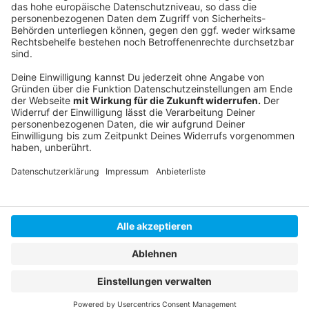
Zoll kontrolliert Büdchen
Weitere Ausgehtipps
Anzeige
Anzeige
Anzeige
Anzeige