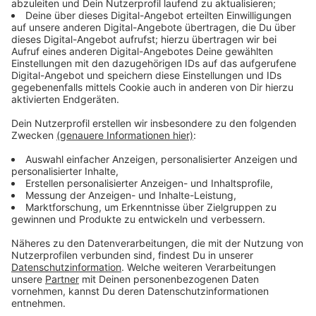
Fast die Hälfte der weiteren Buden und Trinkhallen
kann man bei einem Spaziergang in Unterbilk, Bilk,
Oberbilk und Friedrichstadt abklappern.
Anzeige
Hammer Büdchen mit am Start
Anzeige
Zum ersten Mal macht auch ein Büdchen in Hamm mit,
das "Hammer alles? Blääck Büdchen". Rund um das
Büdchen gibt es ein Nachbarschaftsfest.
Anzeige
Arne Klüh legt am Schillerplatz auf