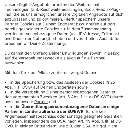
Anzeige
In oder vor anderen Büdchen treten Musiker auf, es
gibt Flohmärkte, Kinderprogramm. Im Zooviertel am
Schillerplatz gibt es eine DJ-Session mit AD-
Moderator Arne Klüh als
arnelegtauf
.
Anzeige
Weitere Infos und Links zum Thema:
Anzeige
Das Programm des Büdchentags
So haben wir über die Ankündigung des Büdchentags
berichtet