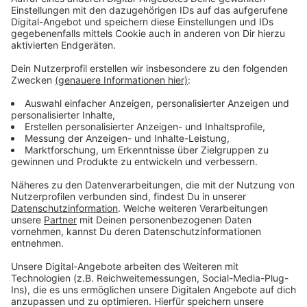
Unsere Herbst-Comedy mit Lisa Feller
"Herbst Dich nicht so!"
Anzeige
So heißt unsere neue Serie von und mit Lisa Feller, die
uns diesen Herbst lustig machen wird. Lisa lässt dabei
kein Thema aus, das uns im Herbst begegnet. Die
falschen Klamotten, Diäten und Mücken im Herbst,
oder Backen und Kürbisse schnitzen. Lisa geht täglich
mit uns locker durch den Herbst.
Anzeige
Lisa Feller mit Programm auf Tour
Anzeige